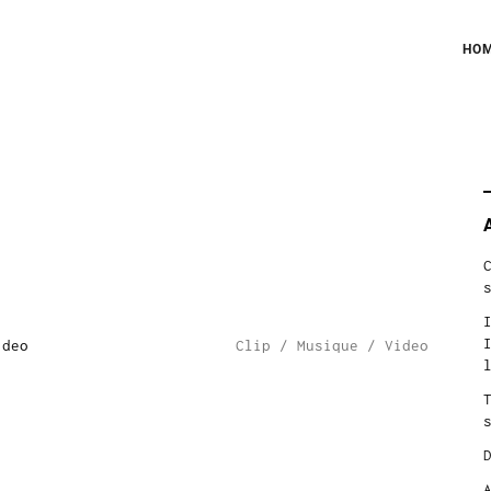
HO
S
f
ideo
Clip
/
Musique
/
Video