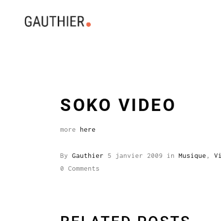
SOKO VIDEO
more
here
By
Gauthier
5 janvier 2009
in
Musique
,
V
0 Comments