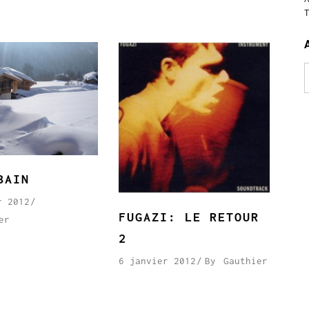
A
BAIN
r 2012
FUGAZI: LE RETOUR
er
2
6 janvier 2012
By
Gauthier