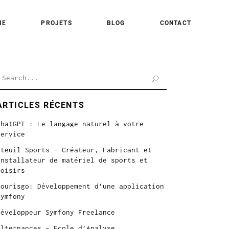
ME
PROJETS
BLOG
CONTACT
earch
or:
ARTICLES RÉCENTS
ChatGPT : Le langage naturel à votre
service
Iteuil Sports – Créateur, Fabricant et
Installateur de matériel de sports et
loisirs
Tourisgo: Développement d’une application
symfony
Développeur Symfony Freelance
Alternances – Ecole d’Analyse