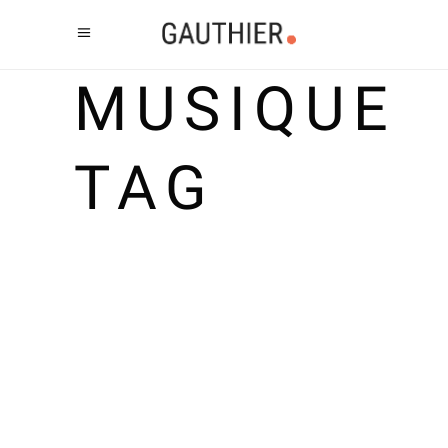
MUSIQUE
TAG
SKI URBAIN
Une vidéo extraite du film All.I.Can,
avec un départ en douceur, de
superbes images, du ski, de la neige
fondue, du bitume, des sauts et un
chien