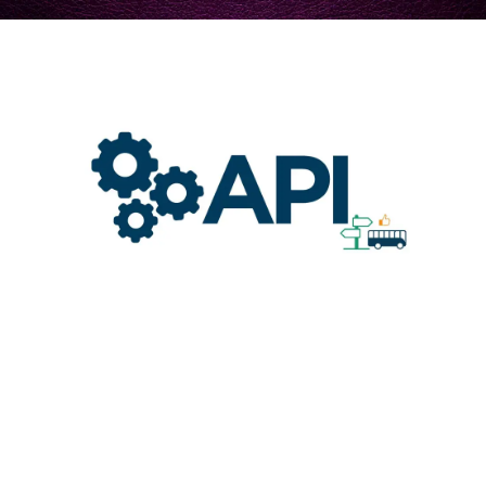
Api
Dev
Symfony