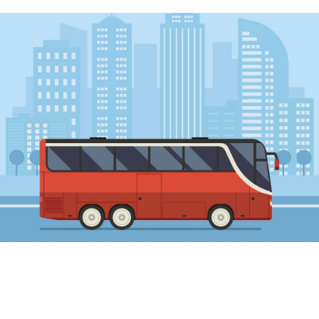
Dev
Symfony
WebApp