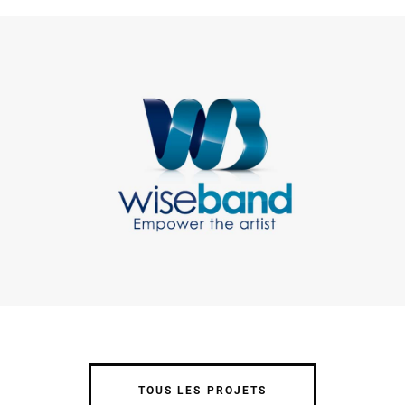
Dev
Music
SysAdmin
WebApp
TOUS LES PROJETS