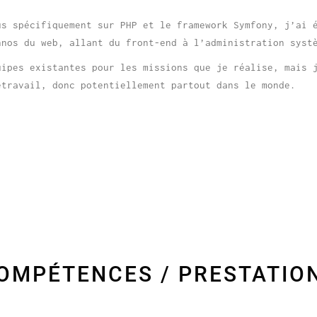
us spécifiquement sur PHP et le framework Symfony, j’ai 
hnos du web, allant du front-end à l’administration syst
uipes existantes pour les missions que je réalise, mais 
étravail, donc potentiellement partout dans le monde.
OMPÉTENCES / PRESTATIO