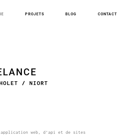
ME
PROJETS
BLOG
CONTACT
ELANCE
HOLET / NIORT
’application web, d’api et de sites