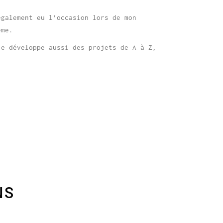
également eu l’occasion lors de mon
ème.
je développe aussi des projets de A à Z,
NS