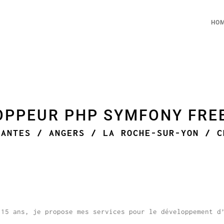
HO
OPPEUR PHP SYMFONY FRE
NANTES / ANGERS / LA ROCHE-SUR-YON / C
 15 ans, je propose mes services pour le développement d