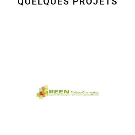
QUELQUES PROJETS
SysAdmin