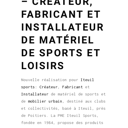
– CRÉATEUR,
FABRICANT ET
INSTALLATEUR
DE MATÉRIEL
DE SPORTS ET
LOISIRS
Nouvelle réalisation pour
Iteuil
sports
:
Créateur
,
Fabricant
et
Installateur
de matériel de sports et
de
mobilier urbain
, destiné aux clubs
et collectivités, basé à Iteuil, près
de Poitiers. La PME Iteuil Sports,
fondée en 1984, propose des produits