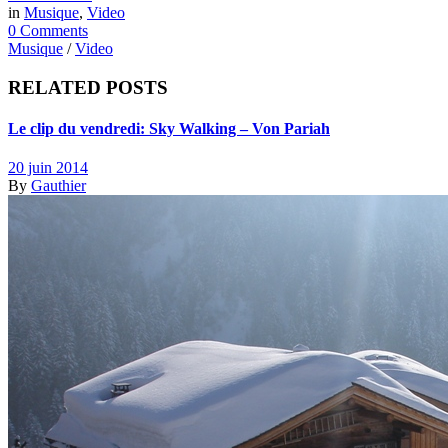
in
Musique
,
Video
0 Comments
Musique
/
Video
RELATED POSTS
Le clip du vendredi: Sky Walking – Von Pariah
20 juin 2014
By
Gauthier