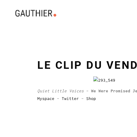
LE CLIP DU VEN
Quiet Little Voices
–
We Were Promised J
Myspace
–
Twitter
–
Shop