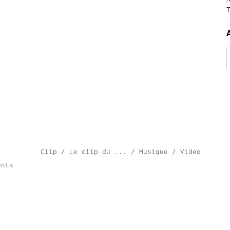
A
Clip
/
Le clip du ...
/
Musique
/
Video
ents