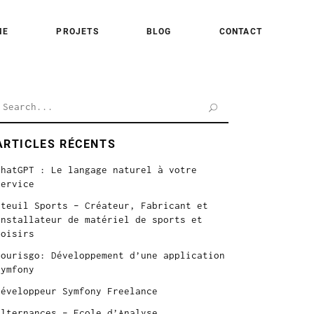
ME
PROJETS
BLOG
CONTACT
earch
or:
ARTICLES RÉCENTS
ChatGPT : Le langage naturel à votre
service
Iteuil Sports – Créateur, Fabricant et
Installateur de matériel de sports et
loisirs
Tourisgo: Développement d’une application
symfony
Développeur Symfony Freelance
Alternances – Ecole d’Analyse