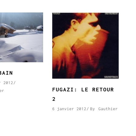
BAIN
r 2012
FUGAZI: LE RETOUR
er
2
6 janvier 2012
By
Gauthier