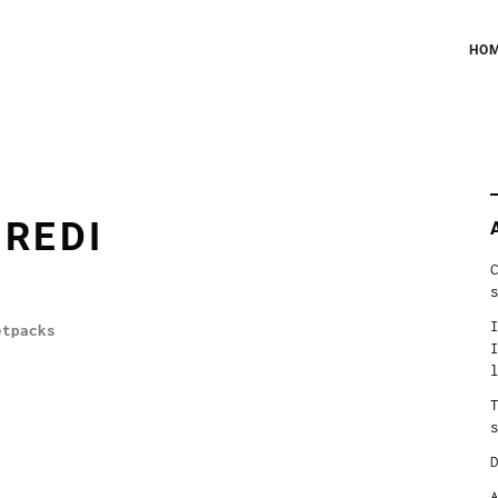
HO
S
f
DREDI
etpacks