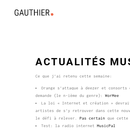
ACTUALITÉS MU
Ce que j’ai retenu cette semaine:
Orange s’attaque à deezer et consorts 
demande (le n-ième du genre):
WorMee
La loi « Internet et création » devra
artistes de s’y retrouver dans cette nou
le défi à relever.
Pas certain
que cette 
Test: la radio internet
MusicPal