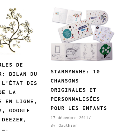
RLES DE
STARMYNAME: 10
R: BILAN DU
CHANSONS
 L’ÉTAT DES
ORIGINALES ET
DE LA
PERSONNALISÉES
E EN LIGNE,
POUR LES ENFANTS
Y, GOOGLE
17 décembre 2011
 DEEZER,
By
Gauthier
 ….