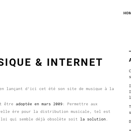
HO
S
f
SIQUE & INTERNET
en lançant d’ici cet été son site de musique à la
it être
adoptée en mars 2009
: Permettre aux
velle ère pour la distribution musicale, tel est
loi qui semble déjà obsolète soit
la solution
.