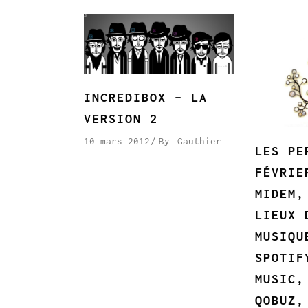
INCREDIBOX – LA
VERSION 2
10 mars 2012
By
Gauthier
LES PE
FÉVRIE
MIDEM,
LIEUX 
MUSIQU
SPOTIF
MUSIC,
QOBUZ,