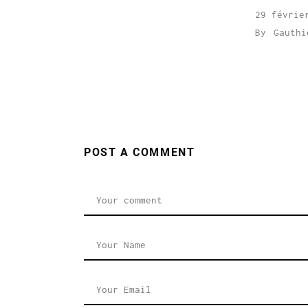
29 févrie
By
Gauthi
POST A COMMENT