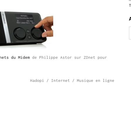
A
nets du Midem
de Philippe Astor sur ZDnet pour
Hadopi
/
Internet
/
Musique en ligne