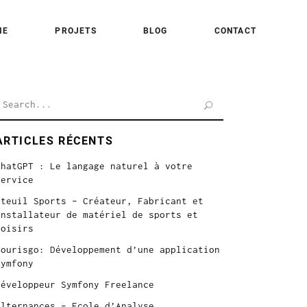
ME
PROJETS
BLOG
CONTACT
earch
or:
ARTICLES RÉCENTS
ChatGPT : Le langage naturel à votre
service
Iteuil Sports – Créateur, Fabricant et
Installateur de matériel de sports et
loisirs
Tourisgo: Développement d’une application
symfony
Développeur Symfony Freelance
Alternances – Ecole d’Analyse