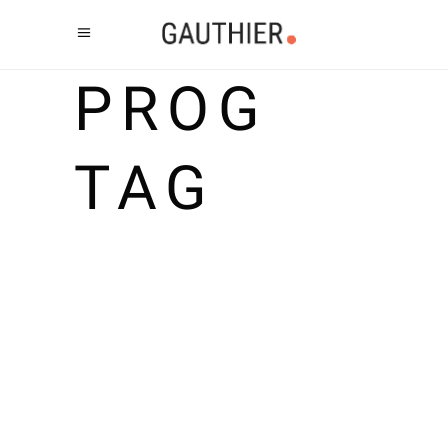
PROG
TAG
2 OUTILS ET 1000
RESSOURCES
J'utilise depuis peu deux nouveaux
outils pour le développement web:
Komodo edit: un éditeur qui m'a fait
oublier notepad++ auquel j'étais