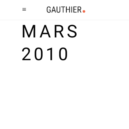
MARS
2010
5 OUTILS ET
APPLICATIONS EN LIGNE
POUR MUSICIENS EN
HERBE
Comme indiqué dans le titre, les 5
outils et applications qui suivent