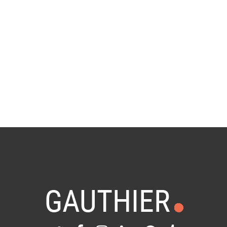
Saint-Malo Intra-Muros La plage du
Minihic La pointe de la Varde
By
Gauthier
24 avril 2008
in
Photo
0 Comments