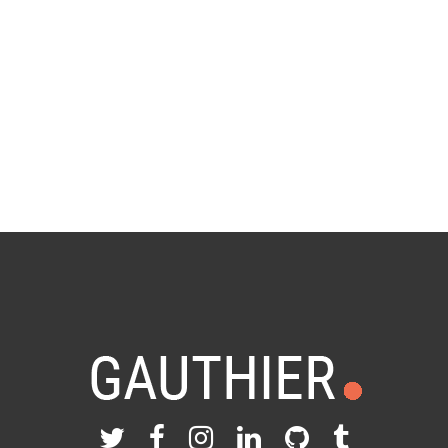
By
Gauthier
9 octobre 2007
in
Famille
,
Photo
0 Comments