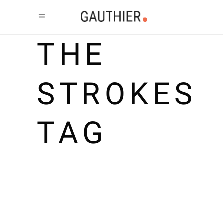
THE
STROKES
TAG
THE STROKES FREE SINGLE
DOWNLOAD
By
Gauthier
10 février 2011